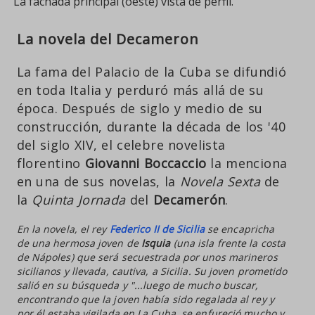
La fachada principal (oeste) vista de perfil.
La novela del Decameron
La fama del Palacio de la Cuba se difundió
en toda Italia y perduró más allá de su
época. Después de siglo y medio de su
construcción, durante la década de los '40
del siglo XIV, el celebre novelista
florentino
Giovanni Boccaccio
la menciona
en una de sus novelas, la
Novela Sexta
de
la
Quinta Jornada
del
Decamerón
.
En la novela, el rey
Federico II de Sicilia
se encapricha
de una hermosa joven de
Isquia
(una isla frente la costa
de Nápoles) que será secuestrada por unos marineros
sicilianos y llevada, cautiva, a Sicilia. Su joven prometido
salió en su búsqueda y "...luego de mucho buscar,
encontrando que la joven había sido regalada al rey y
por él estaba vigilada en La Cuba, se enfureció mucho y