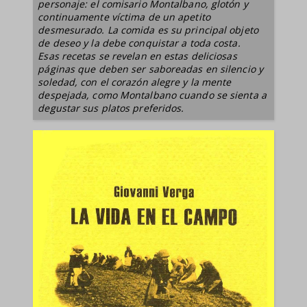
personaje: el comisario Montalbano, glotón y
continuamente víctima de un apetito
desmesurado. La comida es su principal objeto
de deseo y la debe conquistar a toda costa.
Esas recetas se revelan en estas deliciosas
páginas que deben ser saboreadas en silencio y
soledad, con el corazón alegre y la mente
despejada, como Montalbano cuando se sienta a
degustar sus platos preferidos.