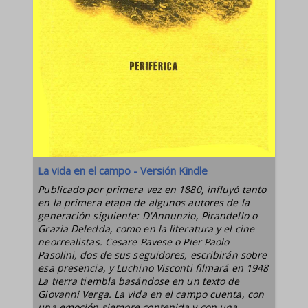
La vida en el campo - Versión Kindle
Publicado por primera vez en 1880, influyó tanto
en la primera etapa de algunos autores de la
generación siguiente: D'Annunzio, Pirandello o
Grazia Deledda, como en la literatura y el cine
neorrealistas. Cesare Pavese o Pier Paolo
Pasolini, dos de sus seguidores, escribirán sobre
esa presencia, y Luchino Visconti filmará en 1948
La tierra tiembla basándose en un texto de
Giovanni Verga. La vida en el campo cuenta, con
una emoción siempre contenida y con una