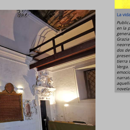
La vid
Public
en la 
genera
Grazia
neorre
dos de
presen
tierra
Verga.
emoció
narrat
aquell
novelas