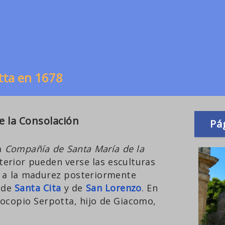
tta en 1678
e la Consolación
Pá
la
Compañía de Santa María de la
nterior pueden verse las esculturas
s a la madurez posteriormente
 de
Santa Cita
y de
San Lorenzo
. En
rocopio Serpotta, hijo de Giacomo,