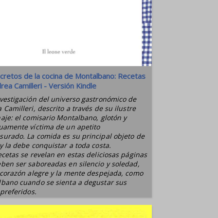
cretos de la cocina de Montalbano: Recetas
rea Camilleri - Versión Kindle
vestigación del universo gastronómico de
 Camilleri, descrito a través de su ilustre
aje: el comisario Montalbano, glotón y
uamente víctima de un apetito
urado. La comida es su principal objeto de
y la debe conquistar a toda costa.
ecetas se revelan en estas deliciosas páginas
ben ser saboreadas en silencio y soledad,
 corazón alegre y la mente despejada, como
bano cuando se sienta a degustar sus
 preferidos.