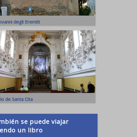
ovanni degli Eremiti
io de Santa Cita
mbién se puede viajar
yendo un libro