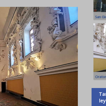
San Gi
Orator
Ta
le