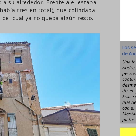
 a su alrededor. Frente a el estaba
había tres en total), que colindaba
, del cual ya no queda algún resto.
Los se
de And
Una in
Andrea
person
contin
desmes
deseo 
Esas r
que de
con el
Montal
platos